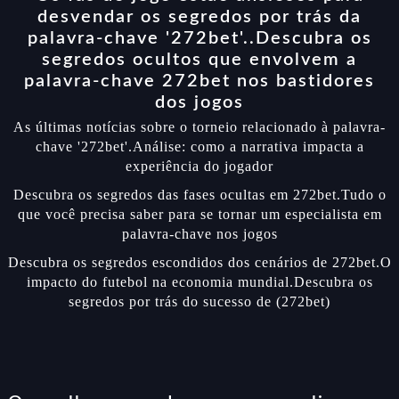
desvendar os segredos por trás da
palavra-chave '272bet'..Descubra os
segredos ocultos que envolvem a
palavra-chave 272bet nos bastidores
dos jogos
As últimas notícias sobre o torneio relacionado à palavra-
chave '272bet'.Análise: como a narrativa impacta a
experiência do jogador
Descubra os segredos das fases ocultas em 272bet.Tudo o
que você precisa saber para se tornar um especialista em
palavra-chave nos jogos
Descubra os segredos escondidos dos cenários de 272bet.O
impacto do futebol na economia mundial.Descubra os
segredos por trás do sucesso de (272bet)