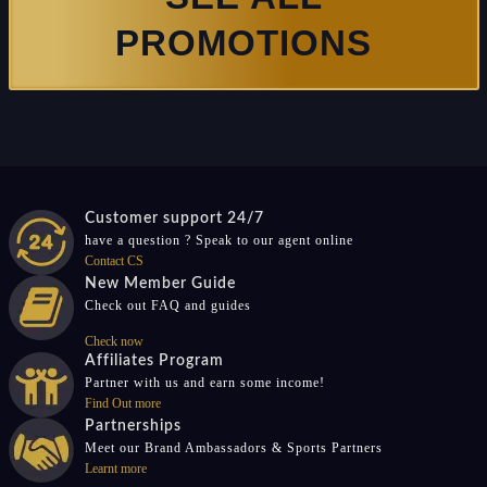
PROMOTIONS
Customer support 24/7
have a question ? Speak to our agent online
Contact CS
New Member Guide
Check out FAQ and guides
Check now
Affiliates Program
Partner with us and earn some income!
Find Out more
Partnerships
Meet our Brand Ambassadors & Sports Partners
Learnt more