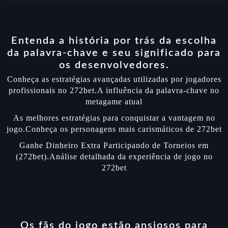
Entenda a história por trás da escolha
da palavra-chave e seu significado para
os desenvolvedores.
Conheça as estratégias avançadas utilizadas por jogadores
profissionais no 272bet.A influência da palavra-chave no
metagame atual
As melhores estratégias para conquistar a vantagem no
jogo.Conheça os personagens mais carismáticos de 272bet
Ganhe Dinheiro Extra Participando de Torneios em
(272bet).Análise detalhada da experiência de jogo no
272bet
Os fãs do jogo estão ansiosos para