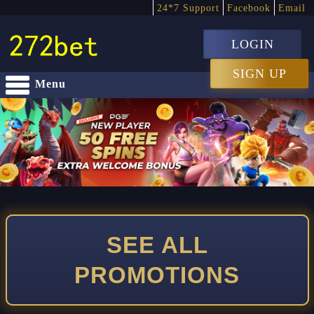
24*7 Support
Facebook
Email
LOGIN
SIGN UP
Menu
SEE ALL
PROMOTIONS