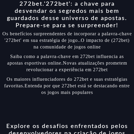
272bet.'272bet': a chave para
desvendar os segredos mais bem
guardados desse universo de apostas.
Prepare-se para se surpreender!
Os benefícios surpreendentes de incorporar a palavra-chave
'272bet' em sua estratégia de jogo..O impacto de (272bet)
na comunidade de jogos online
Saiba como a palavra-chave em 272bet influencia as
apostas esportivas online.Novas atualizações prometem
revolucionar a experiência em 272bet
Os maiores influenciadores do 272bet e suas estratégias
favoritas.Entenda por que 272bet está se destacando entre
os jogos mais populares
Explore os desafios enfrentados pelos
desenvolvedores na criação de jogos